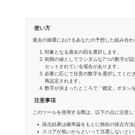
使い方
過去の抽選におけるあなたの予想した組み合わ
対象となる過去の回を選択します。
初期の値としてランダムな7つの数字が
セットされている場合があります。
必要に応じて任意の数字を選択してくだ
再設定されます。
数字が決まったところで「鑑定」ボタン
注意事項
このツールを使用する際は、以下の点に注意し
採点結果は確率論をもとに独自の採点方法
スコアが低いからといって当選しないとい