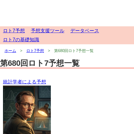
ロト7予想
予想支援ツール
データベース
ロト7の基礎知識
ホーム
ロト7予想
第680回ロト7予想一覧
第680回ロト7予想一覧
統計学者による予想