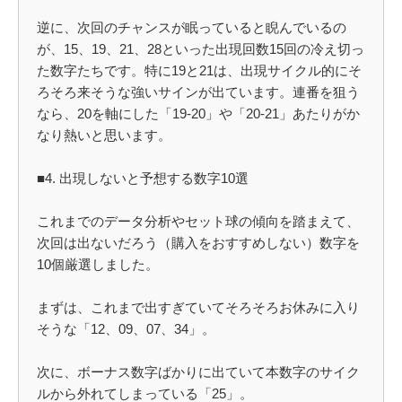
逆に、次回のチャンスが眠っていると睨んでいるの
が、15、19、21、28といった出現回数15回の冷え切っ
た数字たちです。特に19と21は、出現サイクル的にそ
ろそろ来そうな強いサインが出ています。連番を狙う
なら、20を軸にした「19-20」や「20-21」あたりがか
なり熱いと思います。
■4. 出現しないと予想する数字10選
これまでのデータ分析やセット球の傾向を踏まえて、
次回は出ないだろう（購入をおすすめしない）数字を
10個厳選しました。
まずは、これまで出すぎていてそろそろお休みに入り
そうな「12、09、07、34」。
次に、ボーナス数字ばかりに出ていて本数字のサイク
ルから外れてしまっている「25」。