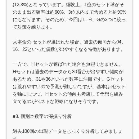
(12.3%)となっています。経験上、1位のセット球がそ
のまま出る確率は約60%、3位以内まで含めると約90%
にもなります。そのため、今回はI、H、Gの3つに絞っ
て対策を練ります。
大本命のIセットが選ばれた場合、過去の傾向から04、
16、22といった偶数が出やすくなる特徴があります。
一方で、Hセットが選ばれた場合も無視できません。
Hセットは過去のデータから30番台が出やすい傾向が
あるため、31や36といった数字に注目です。Gセット
は荒れやすいので予測が難しいですが、基本はIセット
を軸にしつつ、Hセットの傾向も考慮して予想を組み
立てるのがベストな戦略になりそうです。
■3. 個別本数字の深掘り分析
過去100回の出現データをじっくり分析してみましょ
う。