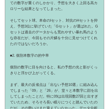
ての数字が重くのしかかり、予想を大きく上回る高カ
ロリーな結果となってしまった。
そしてセット球。本命のIセット、対抗のHセットを抑
え、予想3位に挙げていた「Gセット」が選ばれた。G
セットは過去のデータからも荒れやすい暴れ馬のよう
な存在だが、今回もその片鱗を十分に見せつけてくれ
たのではないだろうか。
■2. 個別本数字の的中率
個別の数字に目を向けると、私の予想の光と影がくっ
きりと浮かび上がってくる。
まず、最大の反省点は「出ない予想10選」に組み込ん
でしまった「09」と「26」が、堂々と本数字に顔を出
してしまったことだ。特に09は出現回数27回と出すぎ
ていたため、そろそろ長い眠りにつくと踏んでいたの
だが、その勢いはまだ衰えていなかった。データ分析