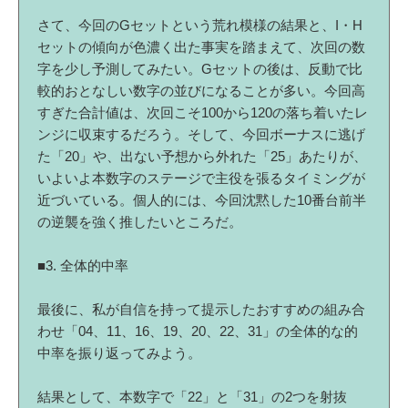
さて、今回のGセットという荒れ模様の結果と、I・H
セットの傾向が色濃く出た事実を踏まえて、次回の数
字を少し予測してみたい。Gセットの後は、反動で比
較的おとなしい数字の並びになることが多い。今回高
すぎた合計値は、次回こそ100から120の落ち着いたレ
ンジに収束するだろう。そして、今回ボーナスに逃げ
た「20」や、出ない予想から外れた「25」あたりが、
いよいよ本数字のステージで主役を張るタイミングが
近づいている。個人的には、今回沈黙した10番台前半
の逆襲を強く推したいところだ。
■3. 全体的中率
最後に、私が自信を持って提示したおすすめの組み合
わせ「04、11、16、19、20、22、31」の全体的な的
中率を振り返ってみよう。
結果として、本数字で「22」と「31」の2つを射抜