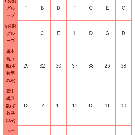
6分割
F
B
D
F
C
E
C
グル
ープ
9分割
I
C
E
I
D
G
D
グル
ープ
総出
現回
29
32
30
37
38
26
38
数(本
数字
のみ)
総出
現回
13
14
11
13
13
11
10
数(ボ
数字
のみ)
トー