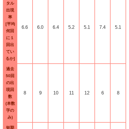
タル
出現
率
[平均
6.6
6.0
6.4
5.2
5.1
7.4
5.1
何回
に１
回出
てい
るか]
過去
50回
の出
現回
8
9
10
11
12
6
8
数
(本数
字の
み)
短期