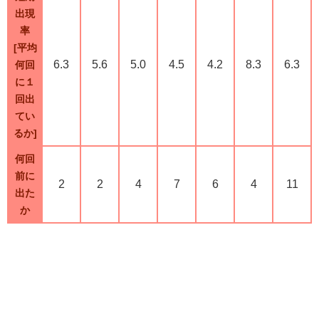
出現
率
[平均
6.3
5.6
5.0
4.5
4.2
8.3
6.3
何回
に１
回出
てい
るか]
何回
前に
2
2
4
7
6
4
11
出た
か