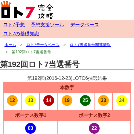
ロト7予想
予想支援ツール
データベース
ロト7の基礎知識
ホーム
ロト7データベース
ロト7当選番号関連情報
第192回ロト7当選番号
第192回ロト7当選番号
第192回(
2016-12-23
)LOTO6抽選結果
本数字
12
13
14
19
25
33
34
ボーナス数字1
ボーナス数字2
03
22