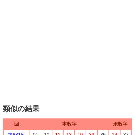
類似の結果
回
本数字
ボ数字
第681回
01
10
12
13
19
33
35
14
37