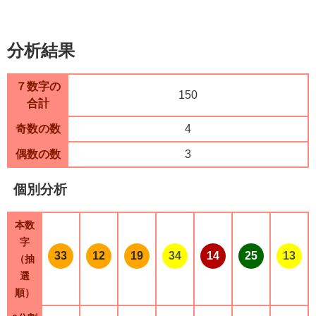
分析結果
７数字の
150
合計
奇数の数
4
偶数の数
3
個別分析
本数
字
33
12
19
34
14
25
13
（抽
選
順）