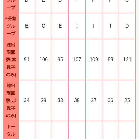
ープ
9分割
E
G
E
I
I
I
D
グル
ープ
総出
現回
91
106
95
107
109
89
121
数(本
数字
のみ)
総出
現回
34
29
33
38
27
36
25
数(ボ
数字
のみ)
トー
タル