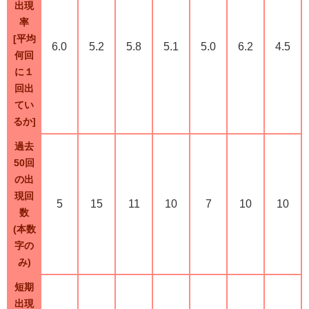
出現
率
[平均
6.0
5.2
5.8
5.1
5.0
6.2
4.5
何回
に１
回出
てい
るか]
過去
50回
の出
現回
5
15
11
10
7
10
10
数
(本数
字の
み)
短期
出現