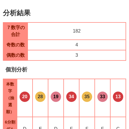
分析結果
７数字の
182
合計
奇数の数
4
偶数の数
3
個別分析
本数
字
20
28
19
34
35
33
13
（抽
選
順）
6分割
D
E
D
F
F
F
C
グル