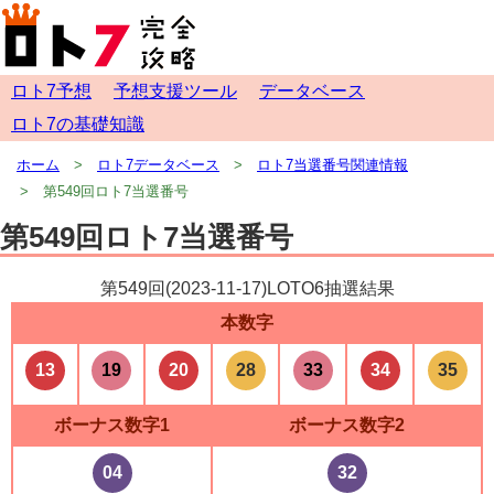
ロト7予想
予想支援ツール
データベース
ロト7の基礎知識
ホーム
ロト7データベース
ロト7当選番号関連情報
第549回ロト7当選番号
第549回ロト7当選番号
第549回(
2023-11-17
)LOTO6抽選結果
本数字
13
19
20
28
33
34
35
ボーナス数字1
ボーナス数字2
04
32