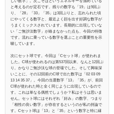
しい数字」。次こそはというエネルギーを溜めている
と考えるのが定石です。残りの数字も「19」は9回ぶ
り、「28」「33」「35」は3回ぶりと、忘れられた頃
にやってくる数字と、最近よく顔を出す好調な数字が
うまくミックスされています。長期的に出現していな
い「ご無沙汰数字」が絡まなかった点も、今回の特徴
です。流れに乗っている数字を選ぶことの重要性を示
唆しています。
次にセット球です。今回は「Cセット球」が使われま
した。C球が使われるのは第537回以来、なんと12回ぶ
り。かなりご無沙汰な球の登場でした。そして興味深
いことに、その12回前のC球で出た数字は「02 03 09
13 14 35 37」。今回の当選数字「13」「35」が、前回
C球が使われた時と全く同じように出現しているので
す。これは単なる偶然でしょうか？私はそうは思いま
せん。セット球にはそれぞれ「好み」の数字、つまり
「相性の良い数字」が存在するというのが私の持論で
す。Cセット球は「13」と「35」という数字と特に縁