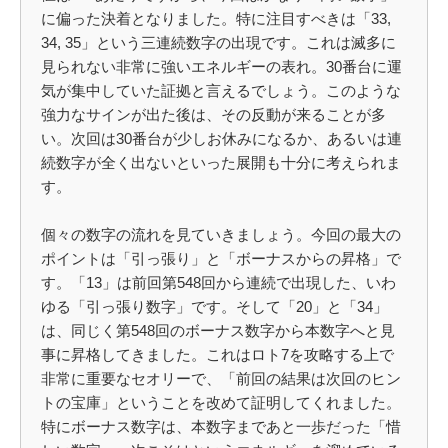
に偏った決着となりました。特に注目すべきは「33,
34, 35」という三連続数字の出現です。これは滅多に
見られない非常に強いエネルギーの表れ。30番台に運
気が集中していた証拠と言えるでしょう。このような
強力なサインが出た後は、その反動が来ることが多
い。次回は30番台が少しお休みになるか、あるいは連
続数字が全く出ないといった展開も十分に考えられま
す。
個々の数字の流れを見ていきましょう。今回の最大の
ポイントは「引っ張り」と「ボーナスからの昇格」で
す。「13」は前回第548回から連続で出現した、いわ
ゆる「引っ張り数字」です。そして「20」と「34」
は、同じく第548回のボーナス数字から本数字へと見
事に昇格してきました。これはロト7を攻略する上で
非常に重要なセオリーで、「前回の結果は次回のヒン
トの宝庫」ということを改めて証明してくれました。
特にボーナス数字は、本数字まであと一歩だった「惜