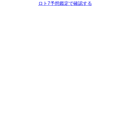
ロト7予想鑑定で確認する