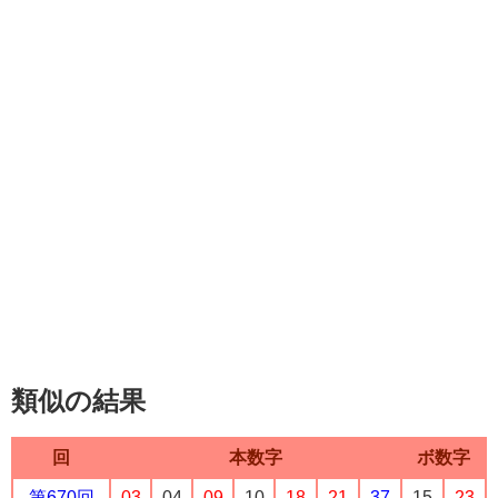
類似の結果
回
本数字
ボ数字
第670回
03
04
09
10
18
21
37
15
23