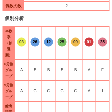
偶数の数
2
個別分析
本数
字
03
26
12
25
09
01
35
（抽
選
順）
6分割
A
E
B
E
B
A
F
グル
ープ
9分割
A
G
C
G
C
A
I
グル
ープ
総出
現回