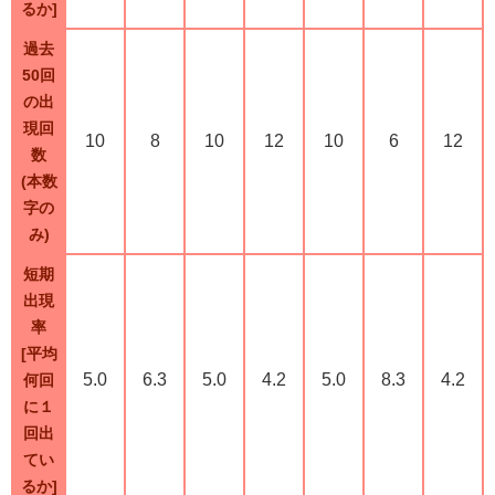
るか]
過去
50回
の出
現回
10
8
10
12
10
6
12
数
(本数
字の
み)
短期
出現
率
[平均
5.0
6.3
5.0
4.2
5.0
8.3
4.2
何回
に１
回出
てい
るか]