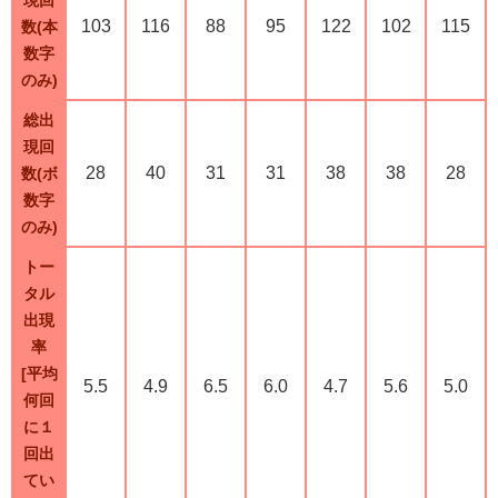
103
116
88
95
122
102
115
数(本
数字
のみ)
総出
現回
28
40
31
31
38
38
28
数(ボ
数字
のみ)
トー
タル
出現
率
[平均
5.5
4.9
6.5
6.0
4.7
5.6
5.0
何回
に１
回出
てい