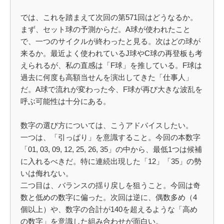
では、これを踏まえて次回の第571回はどうなるか。
まず、セット球の予測からだ。A球が使われたこと
で、一つのサイクルが終わったと見る。次はどの球が
来るか。最近よく使われているJ球やC球の再登板も考
えられるが、私の直感は「F球」を推している。F球は
過去に何度も高額当せんを演出してきた「仕事人」
だ。A球で流れが変わった今、F球が再び大きな波乱を
呼ぶ可能性は十分にある。
数字の選び方については、こうアドバイスしたい。
一つは、「引っぱり」を意識すること。今回の本数字
「01, 03, 09, 12, 25, 26, 35」の中から、最低1つは候補
に入れるべきだ。特に連続出現した「12」「35」の勢
いは侮れない。
二つ目は、バランスの揺り戻しを狙うこと。今回は奇
数と低めの数字に偏った。次回は逆に、偶数多め（4
個以上）や、数字の合計が140を超えるような「高め
の数字」を意識した組み合わせが面白い。