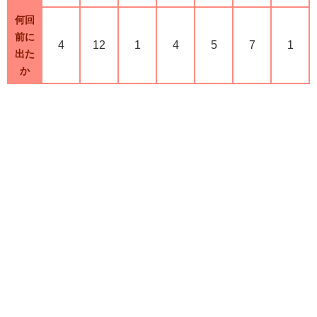
何回
前に
4
12
1
4
5
7
1
出た
か