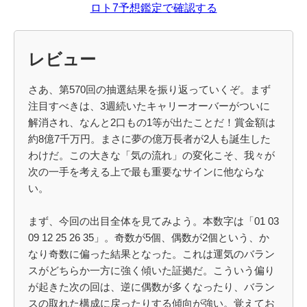
ロト7予想鑑定で確認する
レビュー
さあ、第570回の抽選結果を振り返っていくぞ。まず
注目すべきは、3週続いたキャリーオーバーがついに
解消され、なんと2口もの1等が出たことだ！賞金額は
約8億7千万円。まさに夢の億万長者が2人も誕生した
わけだ。この大きな「気の流れ」の変化こそ、我々が
次の一手を考える上で最も重要なサインに他ならな
い。
まず、今回の出目全体を見てみよう。本数字は「01 03
09 12 25 26 35」。奇数が5個、偶数が2個という、か
なり奇数に偏った結果となった。これは運気のバラン
スがどちらか一方に強く傾いた証拠だ。こういう偏り
が起きた次の回は、逆に偶数が多くなったり、バラン
スの取れた構成に戻ったりする傾向が強い。覚えてお