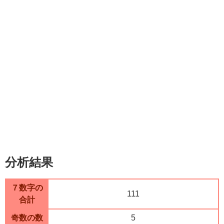
分析結果
７数字の
111
合計
奇数の数
5