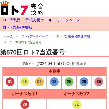
ロト7予想
予想支援ツール
データベース
ロト7の基礎知識
ホーム
ロト7データベース
ロト7当選番号関連情報
第570回ロト7当選番号
第570回ロト7当選番号
第570回(
2024-04-12
)LOTO6抽選結果
本数字
01
03
09
12
25
26
35
ボーナス数字1
ボーナス数字2
29
31