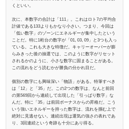
くといい。
次に、本数字の合計は「111」。これはロト7の平均合
計値である133よりもかなり小さい。つまり、今回は
「低い数字」のゾーンにエネルギーが集中したという
ことだ。特に1桁台の数字が「01, 03, 09」と3つも入っ
ている。これも大きな特徴だ。キャリーオーバーが膨
らみきった後の抽選では、このように数字がリセット
されるかのように、小さな数字に固まることがある。
この流れをどう読むかが勝負の分かれ目だ。
個別の数字にも興味深い「物語」がある。特筆すべき
は「12」と「35」だ。この2つの数字は、なんと前回
の第569回から連続して出現した「引っぱり数字」な
んだ。特に「35」は前回ボーナスからの昇格だ。こう
いう強いエネルギーを持った数字は、流れを掴む上で
絶対に見逃せない。連続出現は運気の強さの表れであ
り、3回連続という奇跡も十分にあり得る。