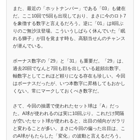
また、最近の「ホットナンバー」である「03」も健在
だ。ここ10回で5回も出現しており、まさに今のロト7
を象徴する数字と言えるだろう。逆に「01」は8回ぶ
りのご無沙汰登場。こういうしばらく休んでいた「眠
れる獅子」が目を覚ます時も、高額当せんのチャンス
が潜んでいる。
ボーナス数字の「29」と「31」も重要だ。「29」は、
過去20回でなんと7回も顔を出している超頻出数字。
軸数字としてこれほど頼りになる存在も珍しい。今回
はボーナスだったが、いつ本数字に昇格してもおかし
くない。常にマークしておくべき数字だ。
さて、今回の抽選で使われたセット球は「A」だっ
た。A球が使われるのは実に10回ぶり。これだけ間隔
が空いたセット球が使われると、出目の傾向がガラリ
と変わることが多い。まさに今回の偏った出目は、こ
のA球がもたらした「変化」の波動と言えるだろう。