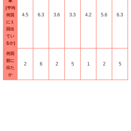
率
[平均
4.5
6.3
3.6
3.3
4.2
5.6
6.3
何回
に１
回出
てい
るか]
何回
前に
2
6
2
5
1
2
5
出た
か