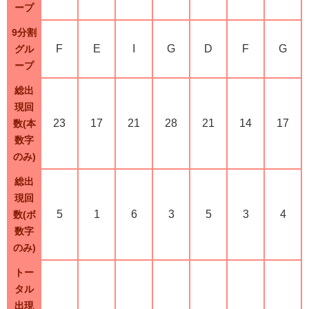
ープ
9分割
F
E
I
G
D
F
G
グル
ープ
総出
現回
23
17
21
28
21
14
17
数(本
数字
のみ)
総出
現回
5
1
6
3
5
3
4
数(ボ
数字
のみ)
トー
タル
出現