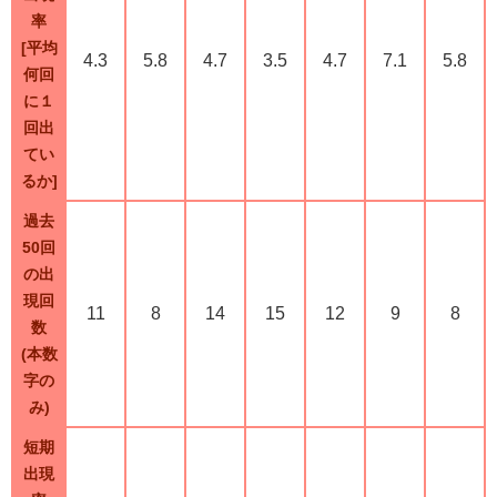
率
[平均
4.3
5.8
4.7
3.5
4.7
7.1
5.8
何回
に１
回出
てい
るか]
過去
50回
の出
現回
11
8
14
15
12
9
8
数
(本数
字の
み)
短期
出現