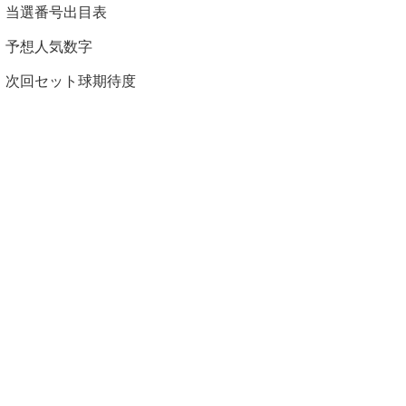
当選番号出目表
予想人気数字
次回セット球期待度