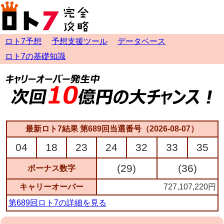
ロト7予想
予想支援ツール
データベース
ロト7の基礎知識
最新ロト7結果 第689回当選番号（
2026-08-07
）
04
18
23
24
32
33
35
(29)
(36)
ボーナス数字
キャリーオーバー
727,107,220円
第689回ロト7の詳細を見る