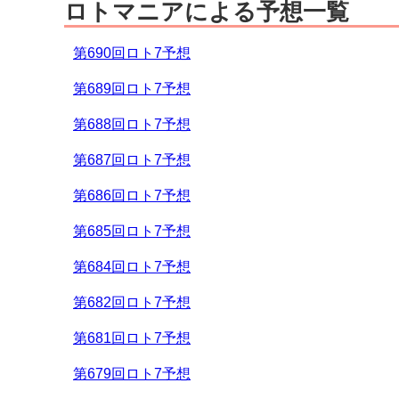
ロトマニアによる予想一覧
第690回ロト7予想
第689回ロト7予想
第688回ロト7予想
第687回ロト7予想
第686回ロト7予想
第685回ロト7予想
第684回ロト7予想
第682回ロト7予想
第681回ロト7予想
第679回ロト7予想