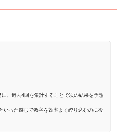
提に、過去4回を集計することで次の結果を予想
いといった感じで数字を効率よく絞り込むのに役