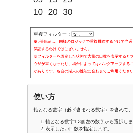
10
20
30
重複フィルター：
※○等保証は、同様のロジックで重複排除するだけで当選
保証するわけではございません。
※フィルターを設定した状態で大量の口数を表示すると
ウザが重くなったり、場合によってはハングアップする
があります。各自の端末の性能に合わせてご利用くださ
使い方
軸となる数字（必ず含まれる数字）を含めて
軸となる数字1-3個左の数字から選択し
表示したい口数を指定します。