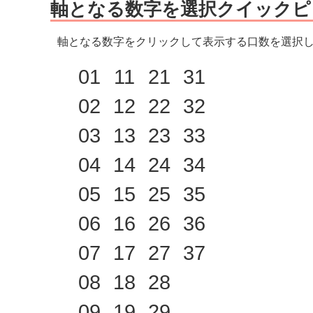
軸となる数字を選択クイックピ
軸となる数字をクリックして表示する口数を選択
01
11
21
31
02
12
22
32
03
13
23
33
04
14
24
34
05
15
25
35
06
16
26
36
07
17
27
37
08
18
28
09
19
29