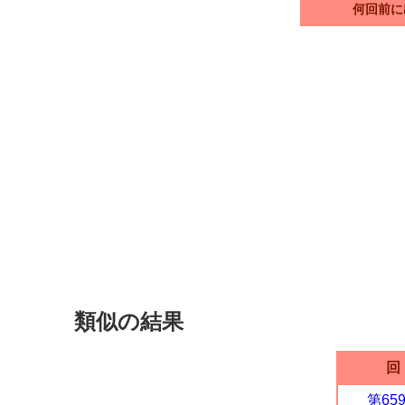
何回前に
類似の結果
回
第65