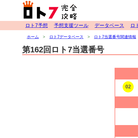
ロト7予想
予想支援ツール
データベース
ロ
ホーム
ロト7データベース
ロト7当選番号関連情報
第162回ロト7当選番号
02