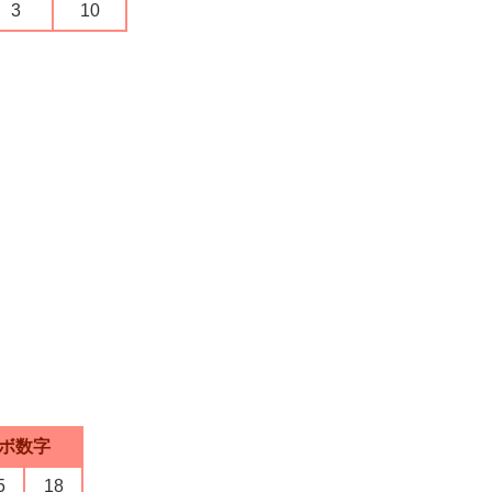
3
10
ボ数字
5
18