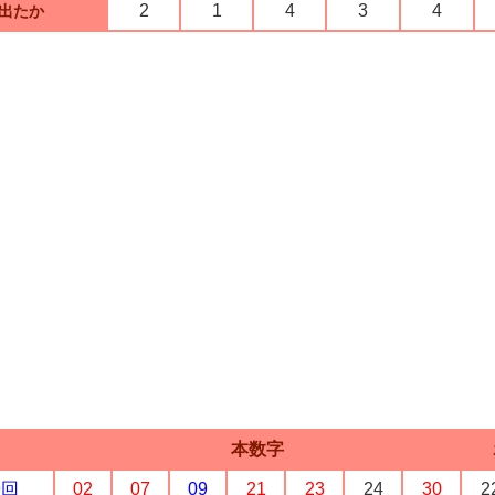
2
1
4
3
4
出たか
本数字
9回
02
07
09
21
23
24
30
2