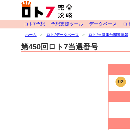
ロト7予想
予想支援ツール
データベース
ロ
ホーム
ロト7データベース
ロト7当選番号関連情報
第450回ロト7当選番号
02