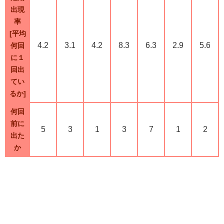
出現
率
[平均
4.2
3.1
4.2
8.3
6.3
2.9
5.6
何回
に１
回出
てい
るか]
何回
前に
5
3
1
3
7
1
2
出た
か