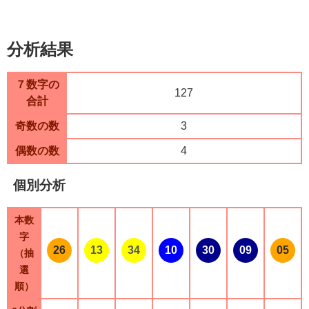
分析結果
７数字の
127
合計
奇数の数
3
偶数の数
4
個別分析
本数
字
26
13
34
10
30
09
05
（抽
選
順）