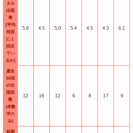
タル
出現
率
[平均
5.6
4.5
5.0
5.4
4.5
4.3
6.1
何回
に１
回出
てい
るか]
過去
50回
の出
現回
12
16
12
6
8
17
9
数
(本数
字の
み)
短期