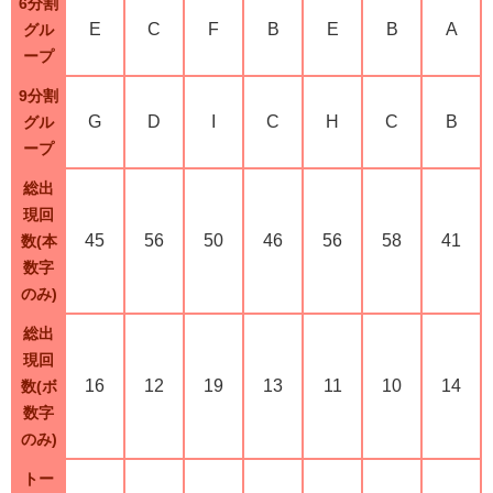
6分割
E
C
F
B
E
B
A
グル
ープ
9分割
G
D
I
C
H
C
B
グル
ープ
総出
現回
45
56
50
46
56
58
41
数(本
数字
のみ)
総出
現回
16
12
19
13
11
10
14
数(ボ
数字
のみ)
トー