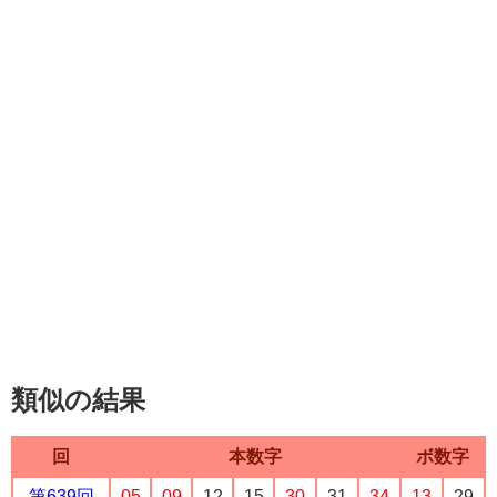
類似の結果
回
本数字
ボ数字
第639回
05
09
12
15
30
31
34
13
29