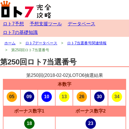
ロト7予想
予想支援ツール
データベース
ロト7の基礎知識
ホーム
ロト7データベース
ロト7当選番号関連情報
第250回ロト7当選番号
第250回ロト7当選番号
第250回(
2018-02-02
)LOTO6抽選結果
本数字
05
09
10
13
26
30
34
ボーナス数字1
ボーナス数字2
18
23