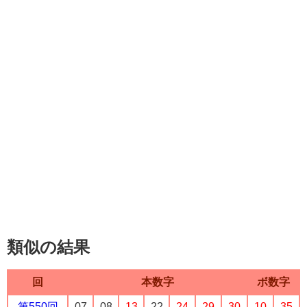
類似の結果
回
本数字
ボ数字
第550回
07
08
13
22
24
29
30
10
35