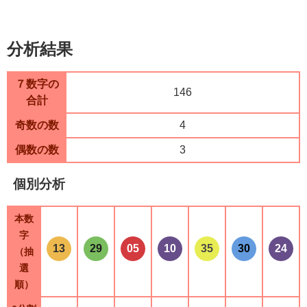
分析結果
７数字の
146
合計
奇数の数
4
偶数の数
3
個別分析
本数
字
13
29
05
10
35
30
24
（抽
選
順）