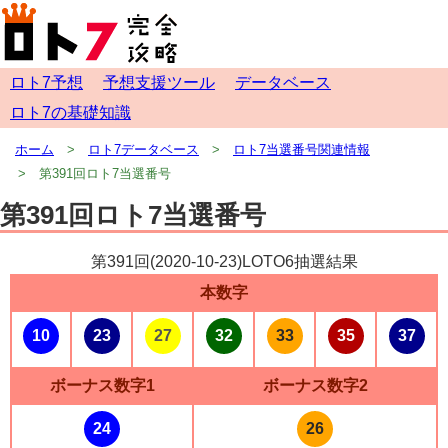
ロト7予想
予想支援ツール
データベース
ロト7の基礎知識
ホーム
ロト7データベース
ロト7当選番号関連情報
第391回ロト7当選番号
第391回ロト7当選番号
第391回(
2020-10-23
)LOTO6抽選結果
本数字
10
23
27
32
33
35
37
ボーナス数字1
ボーナス数字2
24
26