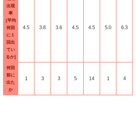
出現
率
[平均
4.5
3.8
3.6
4.5
4.5
5.0
6.3
何回
に１
回出
てい
るか]
何回
前に
1
3
3
5
14
1
4
出た
か