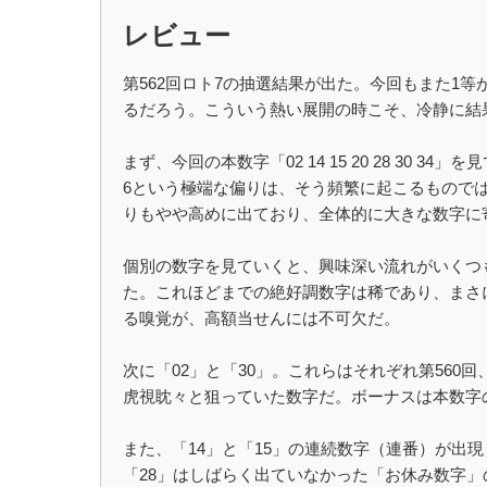
レビュー
第562回ロト7の抽選結果が出た。今回もまた1
るだろう。こういう熱い展開の時こそ、冷静に結
まず、今回の本数字「02 14 15 20 28 3
6という極端な偏りは、そう頻繁に起こるものでは
りもやや高めに出ており、全体的に大きな数字に
個別の数字を見ていくと、興味深い流れがいくつも
た。これほどまでの絶好調数字は稀であり、まさ
る嗅覚が、高額当せんには不可欠だ。
次に「02」と「30」。これらはそれぞれ第560
虎視眈々と狙っていた数字だ。ボーナスは本数字
また、「14」と「15」の連続数字（連番）が出
「28」はしばらく出ていなかった「お休み数字」