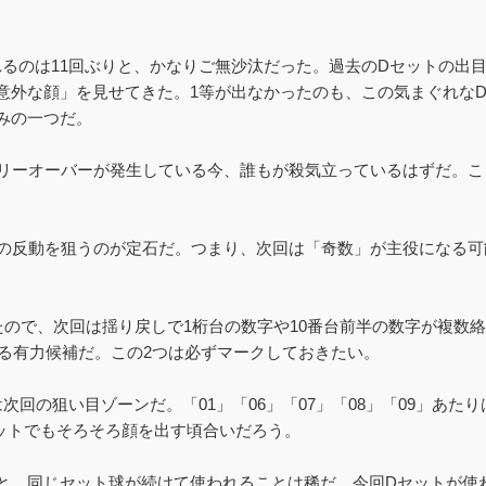
れるのは11回ぶりと、かなりご無沙汰だった。過去のDセットの出
意外な顔」を見せてきた。1等が出なかったのも、この気まぐれな
みの一つだ。
ャリーオーバーが発生している今、誰もが殺気立っているはずだ。
りの反動を狙うのが定石だ。つまり、次回は「奇数」が主役になる可
たので、次回は揺り戻しで1桁台の数字や10番台前半の数字が複数
きる有力候補だ。この2つは必ずマークしておきたい。
回の狙い目ゾーンだ。「01」「06」「07」「08」「09」あた
ットでもそろそろ顔を出す頃合いだろう。
と、同じセット球が続けて使われることは稀だ。今回Dセットが使