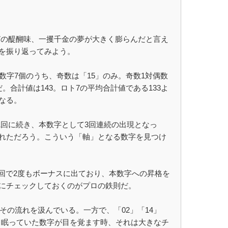
ト7の醍醐味、一攫千金の夢が大きく膨らんだと言え
を振り返ってみよう。
。本数字7個のうち、奇数は「15」のみ。奇数1対偶数
合計値は143。ロト7の平均合計値である133よ
なる。
1回に続き、本数字として3回連続の出現となっ
れただろう。こういう「軸」となる数字を見つけ
近3回で2度もボーナスに出ており、本数字への昇格を
にチェックしておくのがプロの鉄則だ。
その流れを汲んでいる。一方で、「02」「14」
場。眠っていた数字が目を覚ます時、それは大きなチ