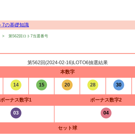
ト7の基礎知識
第562回ロト7当選番号
第562回(
2024-02-16
)LOTO6抽選結果
本数字
14
15
20
28
30
ボーナス数字1
ボーナス数字2
03
04
セット球