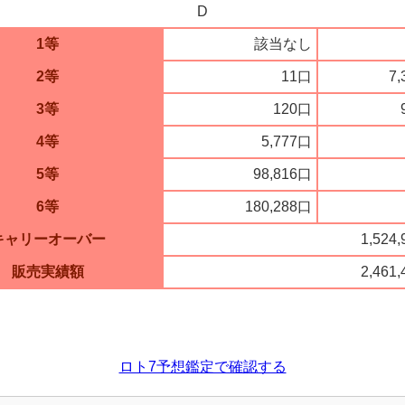
D
1等
該当なし
2等
11口
7,
3等
120口
4等
5,777口
5等
98,816口
6等
180,288口
キャリーオーバー
1,524
販売実績額
2,461
ロト7予想鑑定で確認する