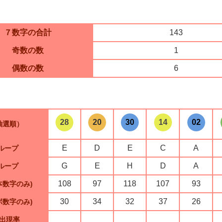
７数字の合計
143
奇数の数
1
偶数の数
6
28
20
30
14
02
抽選順）
E
D
E
C
A
ループ
G
E
H
D
A
ループ
108
97
118
107
93
本数字のみ)
30
34
32
37
26
ボ数字のみ)
出現率