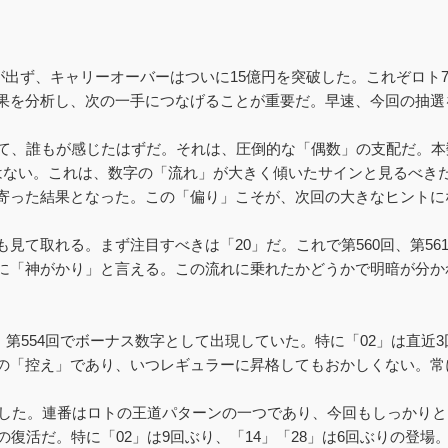
等が出ず、キャリーオーバーはついに15億円を突破した。これぞロ
果を分析し、次の一手につなげることが重要だ。早速、今回の抽選
0 34」を見て、誰もが感じたはずだ。それは、圧倒的な「偶数」の支配だ
ない。これは、数字の「流れ」が大きく傾いたサインと見るべきだ。
寄った結果となった。この「偏り」こそが、次回の大きなヒントに
見て取れる。まず注目すべきは「20」だ。これで第560回、第56
に「神がかり」と言える。この流れに乗れたかどうかで明暗が分か
回、第554回でボーナス数字として出現していた。特に「02」は直
の「控え」であり、いつレギュラーに昇格してもおかしくない。常
現した。連番はロトの王道パターンの一つであり、今回もしっかりと
の復活だ。特に「02」は9回ぶり、「14」「28」は6回ぶりの登