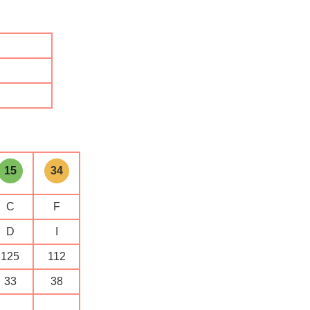
15
34
C
F
D
I
125
112
33
38