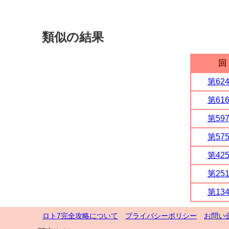
類似の結果
回
第62
第61
第59
第57
第42
第25
第13
ロト7完全攻略について
プライバシーポリシー
お問い