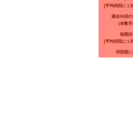
[平均何回に１
過去50回
(本数字
短期出
[平均何回に１
何回前に