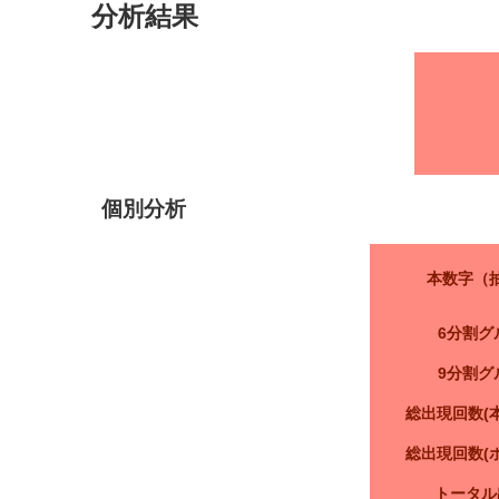
分析結果
個別分析
本数字（
6分割グ
9分割グ
総出現回数(
総出現回数(
トータル