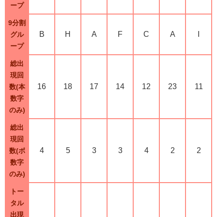
ープ
9分割
B
H
A
F
C
A
I
グル
ープ
総出
現回
16
18
17
14
12
23
11
数(本
数字
のみ)
総出
現回
4
5
3
3
4
2
2
数(ボ
数字
のみ)
トー
タル
出現