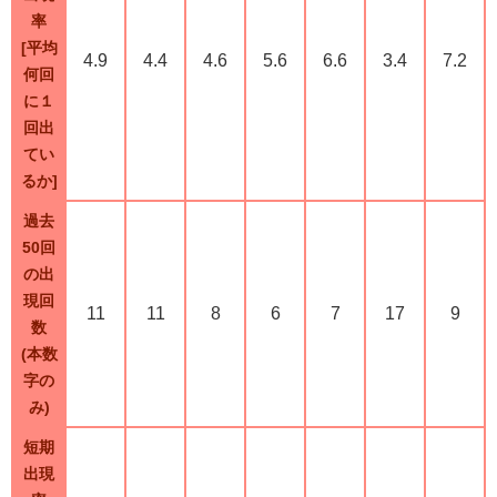
率
[平均
4.9
4.4
4.6
5.6
6.6
3.4
7.2
何回
に１
回出
てい
るか]
過去
50回
の出
現回
11
11
8
6
7
17
9
数
(本数
字の
み)
短期
出現