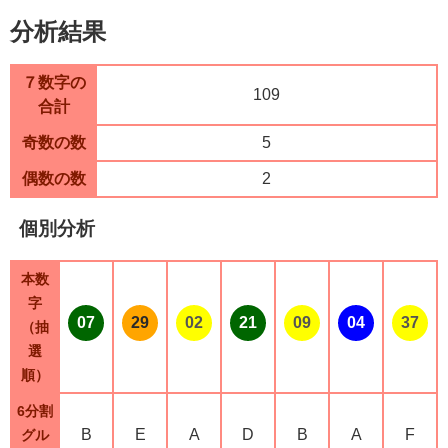
分析結果
７数字の
109
合計
奇数の数
5
偶数の数
2
個別分析
本数
字
07
29
02
21
09
04
37
（抽
選
順）
6分割
B
E
A
D
B
A
F
グル