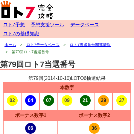
ロト7予想
予想支援ツール
データベース
ロト7の基礎知識
ホーム
ロト7データベース
ロト7当選番号関連情報
第79回ロト7当選番号
第79回ロト7当選番号
第79回(
2014-10-10
)LOTO6抽選結果
本数字
02
04
07
09
21
29
37
ボーナス数字1
ボーナス数字2
06
36