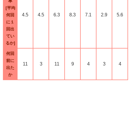
率
[平均
4.5
4.5
6.3
8.3
7.1
2.9
5.6
何回
に１
回出
てい
るか]
何回
前に
11
3
11
9
4
3
4
出た
か