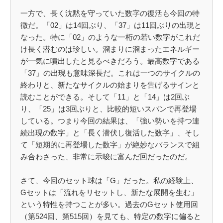
一方で、長く沈黙を守っていた数字の復活も今回の特
徴だ。「02」は14回ぶり、「37」は11回ぶりの出現と
なった。特に「02」のような一桁の若い数字がこれだ
け長く潜むのは珍しい。溜まりに溜まったエネルギー
が一気に噴出したと見るべきだろう。最高数字である
「37」の出現も意味深長だ。これは一つのサイクルの
終わりと、新たなサイクルの始まりを告げるサインと
読むことができる。そして「11」と「14」は2回ぶ
り、「25」は3回ぶりと、比較的短いスパンで再登場
している。つまり今回の結果は、「強い勢いを持つ連
続出現の数字」と「長く潜伏し復活した数字」、そし
て「短期的に再登場した数字」が絶妙なバランスで組
み合わさった、非常に示唆に富んだ回だったのだ。
さて、今回のセット球は「G」だった。私の経験上、
Gセットは「流れをリセットし、新たな展開を生む」
という特性を持つことが多い。過去のGセット使用回
（第524回、第515回）を見ても、特定の数字に偏ると