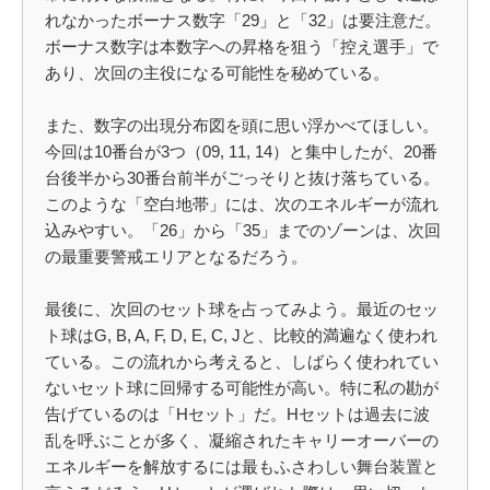
れなかったボーナス数字「29」と「32」は要注意だ。
ボーナス数字は本数字への昇格を狙う「控え選手」で
あり、次回の主役になる可能性を秘めている。
また、数字の出現分布図を頭に思い浮かべてほしい。
今回は10番台が3つ（09, 11, 14）と集中したが、20番
台後半から30番台前半がごっそりと抜け落ちている。
このような「空白地帯」には、次のエネルギーが流れ
込みやすい。「26」から「35」までのゾーンは、次回
の最重要警戒エリアとなるだろう。
最後に、次回のセット球を占ってみよう。最近のセッ
ト球はG, B, A, F, D, E, C, Jと、比較的満遍なく使われ
ている。この流れから考えると、しばらく使われてい
ないセット球に回帰する可能性が高い。特に私の勘が
告げているのは「Hセット」だ。Hセットは過去に波
乱を呼ぶことが多く、凝縮されたキャリーオーバーの
エネルギーを解放するには最もふさわしい舞台装置と