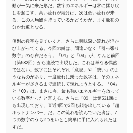
動が一気に来た形だ。数字のエネルギーは常に揺り戻
しを起こす。高い流れが続けば、次は低い流れが来
る。この大局観を持っているかどうかが、まず最初の
分かれ道となる。
個別の数字を見ていくと、さらに興味深い流れが浮か
び上がってくる。今回の鍵は、間違いなく「引っ張り
数字」の存在だろう。「04」と「09」が、なんと前回
（第532回）から連続で出現した。これは単なる偶然
ではない。数字にはそれぞれ「意思」や「勢い」のよ
うなものがあり、一度流れに乗った数字は、そのエネ
ルギーが尽きるまで連続して現れようとする。「04」
と「09」は、まさに今、最も強いエネルギーを放って
いる数字だったと言える。さらに「09」は第531回に
も出現しており、直近4回で3回も顔を出している「超
ホットナンバー」だ。この流れを読んでいた者は、7
つの数字のうち2つをいとも簡単に手に入れられたは
ずだ。