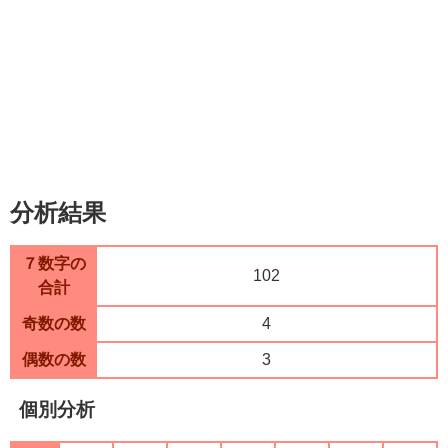
分析結果
７数字の
102
合計
奇数の数
4
偶数の数
3
個別分析