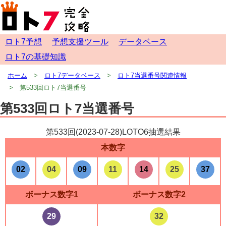
ロト7予想
予想支援ツール
データベース
ロト7の基礎知識
ホーム
ロト7データベース
ロト7当選番号関連情報
第533回ロト7当選番号
第533回ロト7当選番号
第533回(
2023-07-28
)LOTO6抽選結果
本数字
02
04
09
11
14
25
37
ボーナス数字1
ボーナス数字2
29
32