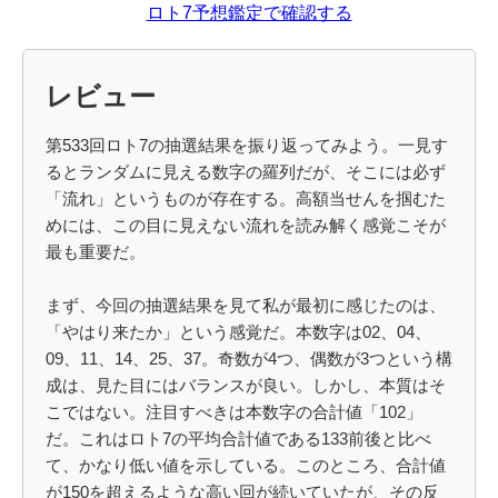
ロト7予想鑑定で確認する
レビュー
第533回ロト7の抽選結果を振り返ってみよう。一見す
るとランダムに見える数字の羅列だが、そこには必ず
「流れ」というものが存在する。高額当せんを掴むた
めには、この目に見えない流れを読み解く感覚こそが
最も重要だ。
まず、今回の抽選結果を見て私が最初に感じたのは、
「やはり来たか」という感覚だ。本数字は02、04、
09、11、14、25、37。奇数が4つ、偶数が3つという構
成は、見た目にはバランスが良い。しかし、本質はそ
こではない。注目すべきは本数字の合計値「102」
だ。これはロト7の平均合計値である133前後と比べ
て、かなり低い値を示している。このところ、合計値
が150を超えるような高い回が続いていたが、その反