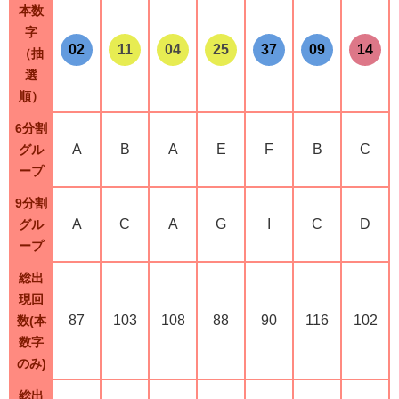
本数
字
02
11
04
25
37
09
14
（抽
選
順）
6分割
A
B
A
E
F
B
C
グル
ープ
9分割
A
C
A
G
I
C
D
グル
ープ
総出
現回
87
103
108
88
90
116
102
数(本
数字
のみ)
総出