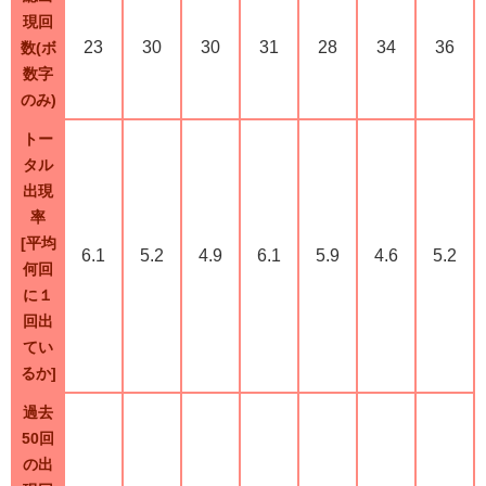
現回
23
30
30
31
28
34
36
数(ボ
数字
のみ)
トー
タル
出現
率
[平均
6.1
5.2
4.9
6.1
5.9
4.6
5.2
何回
に１
回出
てい
るか]
過去
50回
の出