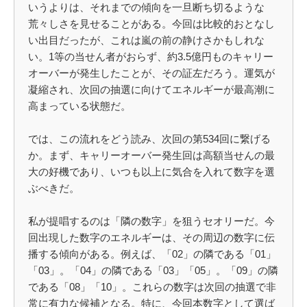
いうよりは、それまでの傾向を一旦断ち切るような
荒々しさを見せることがある。今回は比較的おとなし
い出目だったが、これは嵐の前の静けさかもしれな
い。1等の当せん者がおらず、約3.5億円ものキャリー
オーバーが発生したことが、その証左だろう。運気が
凝縮され、次回の抽選に向けてエネルギーが最高潮に
高まっている状態だ。
では、この流れをどう読み、次回の第534回に繋げる
か。まず、キャリーオーバー発生回は高額当せんの最
大の好機であり、いつも以上に気合を入れて数字を選
ぶべきだ。
私が提唱するのは「隣の数字」を狙うセオリーだ。今
回出現した数字のエネルギーは、その周辺の数字に伝
播する傾向がある。例えば、「02」の隣である「01」
「03」。「04」の隣である「03」「05」。「09」の隣
である「08」「10」。これらの数字は次回の抽選で非
常に有力な候補となる。特に、今回本数字として選ば