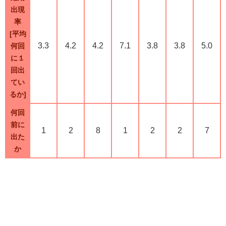
出現
率
[平均
3.3
4.2
4.2
7.1
3.8
3.8
5.0
何回
に１
回出
てい
るか]
何回
前に
1
2
8
1
2
2
7
出た
か