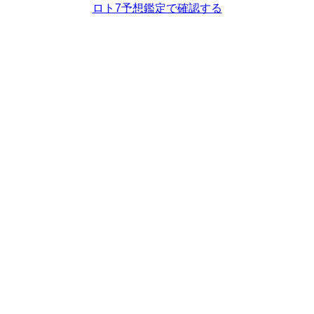
ロト7予想鑑定で確認する