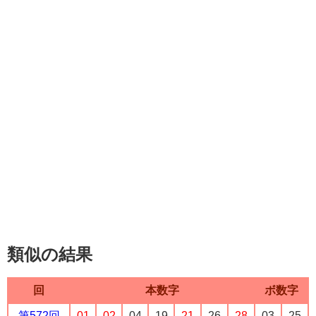
類似の結果
回
本数字
ボ数字
第572回
01
02
04
19
21
26
28
03
25