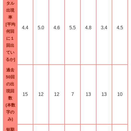
タル
出現
率
[平均
4.4
5.0
4.6
5.5
4.8
3.4
4.5
何回
に１
回出
てい
るか]
過去
50回
の出
現回
15
12
12
7
13
13
10
数
(本数
字の
み)
短期