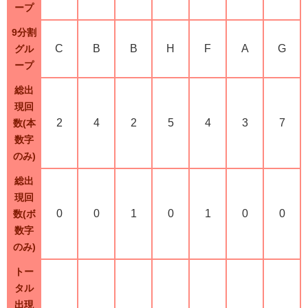
ープ
9分割
C
B
B
H
F
A
G
グル
ープ
総出
現回
2
4
2
5
4
3
7
数(本
数字
のみ)
総出
現回
0
0
1
0
1
0
0
数(ボ
数字
のみ)
トー
タル
出現