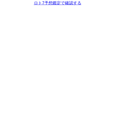
ロト7予想鑑定で確認する